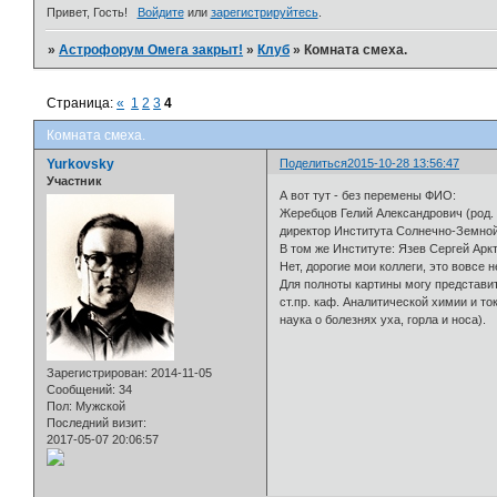
Привет, Гость!
Войдите
или
зарегистрируйтесь
.
»
Астрофорум Омега закрыт!
»
Клуб
»
Комната смеха.
Страница:
«
1
2
3
4
Комната смеха.
Yurkovsky
Поделиться
2015-10-28 13:56:47
Участник
А вот тут - без перемены ФИО:
Жеребцов Гелий Александрович (род. 
директор Института Солнечно-Земной 
В том же Институте: Язев Сергей Аркту
Нет, дорогие мои коллеги, это вовсе 
Для полноты картины могу представит
ст.пр. каф. Аналитической химии и т
наука о болезнях уха, горла и носа).
Зарегистрирован
: 2014-11-05
Сообщений:
34
Пол:
Мужской
Последний визит:
2017-05-07 20:06:57