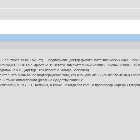
17 сентября 1938, Тайшет) — радиофизик, доктор физико-математических наук. Член-к
физики СО РАН в г. Иркутске. И, кстати, замечательный человек, Ученый с большой 
рович, с.н.с., (Арктур - как известно, альфа Волопаса).
не стёб; это лишь явное подтверждение того, как иной раз ФИО (или их элементы) совп
ь и такие иллюстрации (реально существующие!!!):
оксикологии ИГМУ С.Е. Колбина, а также некогда зав.каф. и профессор кафедры Оторин