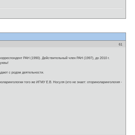
61
орреспондент РАН (1990). Действительный член РАН (1997), до 2010 г.
буквы!
адают с родом деятельности.
оларингологии того же ИГМУ Е.В. Носуля (кто не знает: оториноларингология -