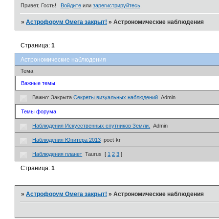
Привет, Гость!
Войдите
или
зарегистрируйтесь
.
»
Астрофорум Омега закрыт!
»
Астрономические наблюдения
Страница:
1
Астрономические наблюдения
Тема
Важные темы
Важно:
Закрыта
Секреты визуальных наблюдений
Admin
Темы форума
Наблюдения Искусственных спутников Земли.
Admin
Наблюдения Юпитера 2013
poet-kr
Наблюдения планет
Taurus
[
1
2
3
]
Страница:
1
»
Астрофорум Омега закрыт!
»
Астрономические наблюдения