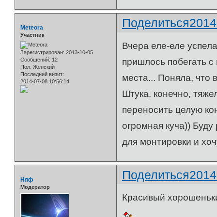
Поделиться
2014
Meteora
Участник
Вчера еле-еле успела
Зарегистрирован
: 2013-10-05
Сообщений:
12
пришлось побегать с
Пол:
Женский
Последний визит:
места... Поняла, что 
2014-07-08 10:56:14
Штука, конечно, тяже
переносить целую ко
огромная куча)) Буду
для монтировки и хо
Поделиться
2014
Няф
Модератор
Красивый хорошеньки