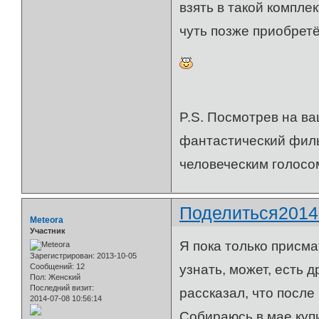
взять в такой компле
чуть позже приобретё
P.S. Посмотрев на ва
фантастический фильм
человеческим голосом-
Поделиться
2014
Meteora
Участник
Я пока только присмат
Зарегистрирован
: 2013-10-05
Сообщений:
12
узнать, может, есть 
Пол:
Женский
Последний визит:
рассказал, что после 
2014-07-08 10:56:14
Собираюсь в мае купи