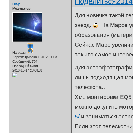
Поделиться
2014
Няф
Модератор
Для новичка такой те
звезд.
На Марсе ув
образования (матери
Сейчас Марс увеличив
Награды:
так что самое интер
Зарегистрирован
: 2012-01-08
Сообщений:
754
Последний визит:
Для астрофотографии
2016-10-17 23:08:31
лишь подходящая мон
телескопа..
Хм.. монтировка EQ5
можно докупить мото
5/
и заниматься аст
Если этот телескопчи