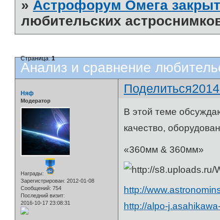
»
Астрофорум Омега закрыт
любительских астроснимко
Страница:
1
Анализ и сравнение любитель
Поделиться
2014
Няф
Модератор
В этой теме обсуждаю
качество, оборудован
«360мм & 360мм»
Награды:
Зарегистрирован
: 2012-01-08
http://www.astronomin
Сообщений:
754
Последний визит:
2016-10-17 23:08:31
http://alpo-j.asahikaw