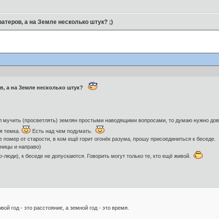
теров, а на Земле несколько штук? ;)
в, а на Земле несколько штук?
л мучить (просветлять) землян простыми наводящими вопросами, то думаю нужно дов
я темка.
Есть над чем подумать.
не помер от старости, в ком ещё горит огонёк разума, прошу присоединиться к беседе.
тницы и направо)
-люди), к беседе не допускаются. Говорить могут только те, кто ещё живой.
ой год - это расстояние, а земной год - это время.