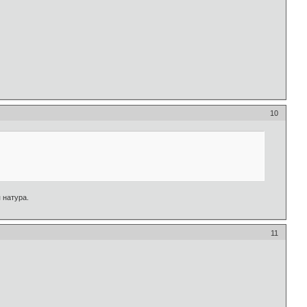
10
 натура.
11