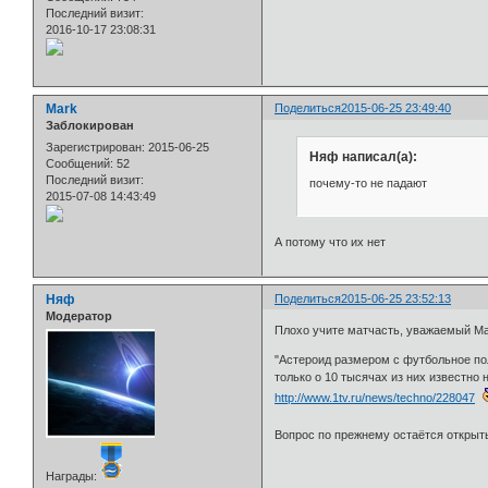
Последний визит:
2016-10-17 23:08:31
Mark
Поделиться
2015-06-25 23:49:40
Заблокирован
Зарегистрирован
: 2015-06-25
Няф написал(а):
Сообщений:
52
Последний визит:
почему-то не падают
2015-07-08 14:43:49
А потому что их нет
Няф
Поделиться
2015-06-25 23:52:13
Модератор
Плохо учите матчасть, уважаемый Ма
"Астероид размером с футбольное пол
только о 10 тысячах из них известно 
http://www.1tv.ru/news/techno/228047
Вопрос по прежнему остаётся открыт
Награды: