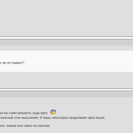
у же не падают?
ьше вы сами решаете, куда идти.
ачальный этап мышления. И лишь некоторые продолжают идти выше.
но, знание или говно на палочке.