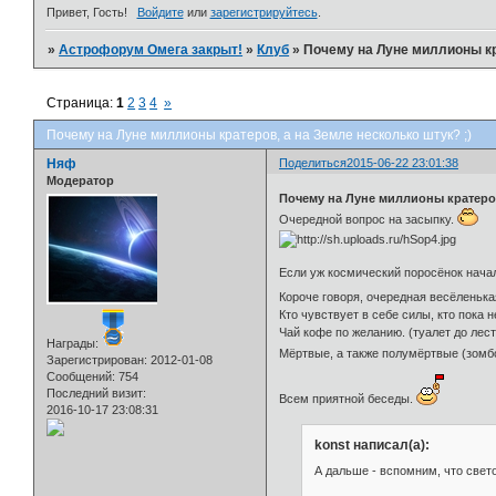
Привет, Гость!
Войдите
или
зарегистрируйтесь
.
»
Астрофорум Омега закрыт!
»
Клуб
»
Почему на Луне миллионы кра
Страница:
1
2
3
4
»
Почему на Луне миллионы кратеров, а на Земле несколько штук? ;)
Няф
Поделиться
2015-06-22 23:01:38
Модератор
Почему на Луне миллионы кратеро
Очередной вопрос на засыпку.
Если уж космический поросёнок нача
Короче говоря, очередная весёленька
Кто чувствует в себе силы, кто пока 
Чай кофе по желанию. (туалет до лес
Награды:
Мёртвые, а также полумёртвые (зомбо
Зарегистрирован
: 2012-01-08
Сообщений:
754
Последний визит:
Всем приятной беседы.
2016-10-17 23:08:31
konst написал(а):
А дальше - вспомним, что светов