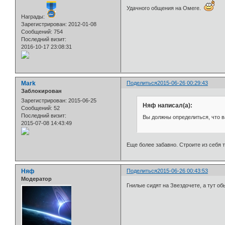
Удачного общения на Омеге.
Награды:
Зарегистрирован
: 2012-01-08
Сообщений:
754
Последний визит:
2016-10-17 23:08:31
Mark
Поделиться
2015-06-26 00:29:43
Заблокирован
Зарегистрирован
: 2015-06-25
Няф написал(а):
Сообщений:
52
Последний визит:
Вы должны определиться, что ва
2015-07-08 14:43:49
Еще более забавно. Строите из себя т
Няф
Поделиться
2015-06-26 00:43:53
Модератор
Гнилые сидят на Звездочете, а тут о