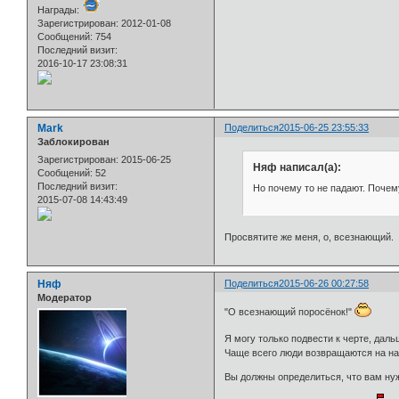
Награды:
Зарегистрирован
: 2012-01-08
Сообщений:
754
Последний визит:
2016-10-17 23:08:31
Mark
Поделиться
2015-06-25 23:55:33
Заблокирован
Зарегистрирован
: 2015-06-25
Няф написал(а):
Сообщений:
52
Последний визит:
Но почему то не падают. Почем
2015-07-08 14:43:49
Просвятите же меня, о, всезнающий.
Няф
Поделиться
2015-06-26 00:27:58
Модератор
"О всезнающий поросёнок!"
Я могу только подвести к черте, дал
Чаще всего люди возвращаются на н
Вы должны определиться, что вам нуж