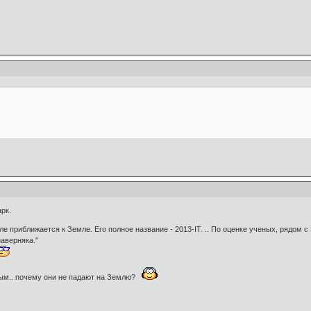
рк.
е приближается к Земле. Его полное название - 2013-IT. .. По оценке ученых, рядом 
наверняка."
ым.. почему они не падают на Землю?