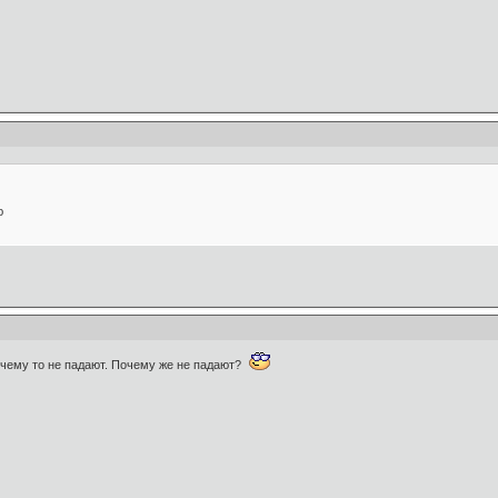
ю
очему то не падают. Почему же не падают?