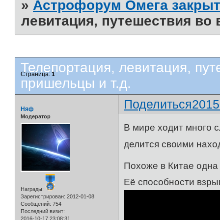
»
Астрофорум Омега закрыт
левитация, путешествия во 
Телепортация, левитация, пут
Страница:
1
пришельцы и т.д.
Поделиться
2015
Няф
Модератор
В мире ходит много с
делится своими нахо
Похоже в Китае одна
Её способности взры
Награды:
Зарегистрирован
: 2012-01-08
Сообщений:
754
Последний визит:
2016-10-17 23:08:31