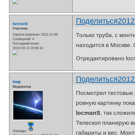
Поделиться
2012
locmanS
Участник
Только труба, с монт
Зарегистрирован
: 2012-11-08
Сообщений:
4
Последний визит:
находится в Москве. 
2013-03-13 18:06:16
Отредактировано locm
Поделиться
2012
Няф
Модератор
Посмотрел тестовые 
ровную картинку пок
locmanS
, так сложил
Телескоп планирую в
Награды:
габариты и вес. Мон