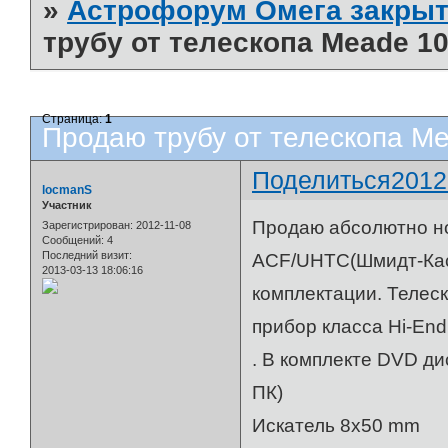
»
Астрофорум Омега закрыт
трубу от телескопа Meade 10
Страница:
1
Продаю трубу от телескопа M
Поделиться
2012
locmanS
Участник
Продаю абсолютно но
Зарегистрирован
: 2012-11-08
Сообщений:
4
Последний визит:
ACF/UHTC(Шмидт-Касс
2013-03-13 18:06:16
комплектации. Телес
прибор класса Hi-End
. В комплекте DVD ди
ПК)
Искатель 8x50 mm