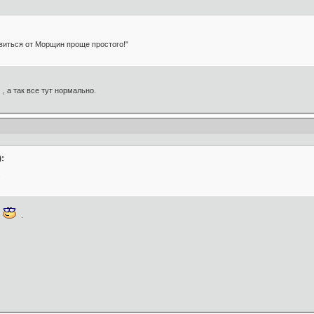
виться от Морщин проще простого!"
, а так все тут нормально.
:
.
е
.