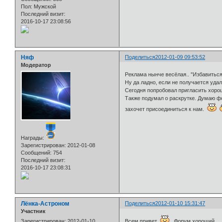
Пол:
Мужской
Последний визит:
2016-10-17 23:08:56
Няф
Поделиться
2012-01-09 09:53:52
Модератор
Реклама нынче весёлая.. "Избавитьс
Ну да ладно, если не получается уда
Сегодня попробовал пригласить хорош
Также подумал о раскрутке. Думаю фо
захочет присоединиться к нам.
Награды:
Зарегистрирован
: 2012-01-08
Сообщений:
754
Последний визит:
2016-10-17 23:08:31
Лёнка-Астроном
Поделиться
2012-01-10 15:31:47
Участник
Зарегистрирован
: 2012-01-10
Всем привет
. Форум хороший.