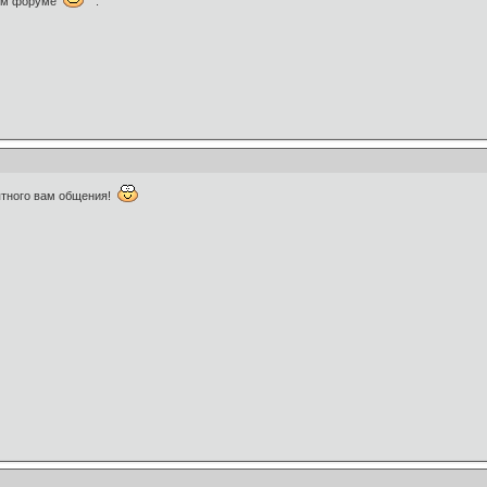
шем форуме
.
ятного вам общения!