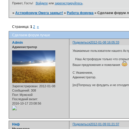
Привет, Гость!
Войдите
или
зарегистрируйтесь
.
»
Астрофорум Омега закрыт!
»
Работа форума
»
Сделаем форум 
Страница:
1
2
»
Сделаем форум лучше
Admin
Поделиться
2012-01-08 16:05:33
Администратор
Уважаемые пользователи нашего Ас
Наш Астрофорум только что открылся 
Ваши предложения и пожелания
С Уважением,
Администратор.
[ex]Попрошу не флудить и не отходит
Зарегистрирован
: 2012-01-08
Сообщений:
308
Пол:
Мужской
Последний визит:
2016-10-17 23:08:56
Няф
Поделиться
2012-01-09 01:21:37
Модератор