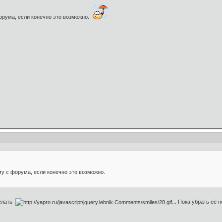
орума, если конечно это возможно.
у с форума, если конечно это возможно.
делать
... Пока убрать её