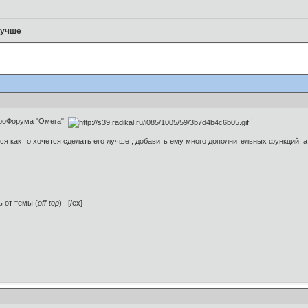
лучше
троФорума "Омега"
!
как то хочется сделать его лучше , добавить ему много дополнительных функций, а 
ь от темы (
off-top
) [/ex]