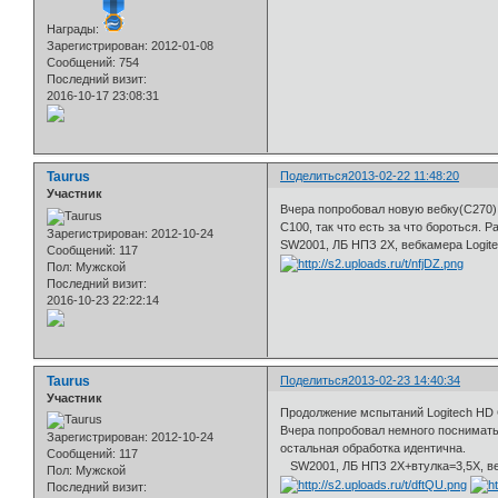
Награды:
Зарегистрирован
: 2012-01-08
Сообщений:
754
Последний визит:
2016-10-17 23:08:31
Taurus
Поделиться
2013-02-22 11:48:20
Участник
Вчера попробовал новую вебку(С270) 
С100, так что есть за что бороться. 
Зарегистрирован
: 2012-10-24
SW2001, ЛБ НПЗ 2Х, вебкамера Logitec
Сообщений:
117
Пол:
Мужской
Последний визит:
2016-10-23 22:22:14
Taurus
Поделиться
2013-02-23 14:40:34
Участник
Продолжение мспытаний Logitech HD C
Вчера попробовал немного поснимать 
Зарегистрирован
: 2012-10-24
остальная обработка идентична.
Сообщений:
117
SW2001, ЛБ НПЗ 2Х+втулка=3,5Х, вебка
Пол:
Мужской
Последний визит: