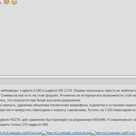
ки.
 вебкамеры: Logitech C100 и Logitech HD C270. Первая покупалась просто из любопыт
. Снимки на неё есть на этом форуме. Я конечно не исчерпал все возможности этой ка
ать, что получится при более высоком разрешении.
 корпуса, удалению объектива отключению микрофона, подсветки и установке переход
верстия и прикрутить переходник к корпусу саморезами. Кстати, на С100 переходник в
itech HD270, для сравнения был проведён на разрешении 640Х480. К сожалению из-за 
ырять только 274 кадра из 900.