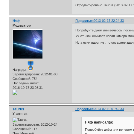
Отредактировано Taurus (2013-02-17 1
Няф
Поделиться
2013-02-17 22:24:33
Модератор
Попробуйте днём или вечером посним
Узнать как снимает новая камера мо
Ну а если вдруг нет, то соседнее зда
Награды:
Зарегистрирован
: 2012-01-08
Сообщений:
754
Последний визит:
2016-10-17 23:08:31
Taurus
Поделиться
2013-02-19 01:42:33
Участник
Няф написал(а):
Зарегистрирован
: 2012-10-24
Сообщений:
117
Попробуйте днём или вечером п
Пол:
Мужской