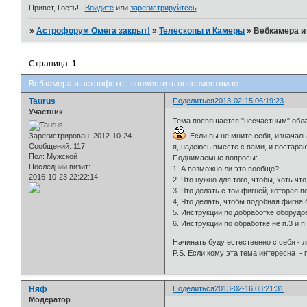
Привет, Гость!
Войдите
или
зарегистрируйтесь
.
»
Астрофорум Омега закрыт!
»
Телескопы и Камеры
»
Вебкамера и
Страница:
1
Вебкамера и астрофото - совместить несовместимое.
Taurus
Поделиться
2013-02-15 06:19:23
Участник
Тема посвящается "несчастным" облад
Зарегистрирован
: 2012-10-24
. Если вы не мните себя, изнача
Сообщений:
117
я, надеюсь вместе с вами, и постара
Пол:
Мужской
Поднимаемые вопросы:
Последний визит:
1. А возможно ли это вообще?
2016-10-23 22:22:14
2. Что нужно для того, чтобы, хоть чт
3. Что делать с той фигнёй, которая 
4, Что делать, чтобы подобная фигня
5. Инструкции по добработке оборудо
6. Инструкции по обработке не п.3 и п
Начинать буду естественно с себя - 
P.S. Если кому эта тема интересна -
Няф
Поделиться
2013-02-16 03:21:31
Модератор