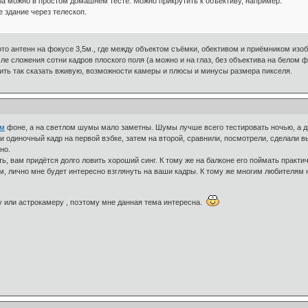
ра можно в простом домашнем тесте. Можно прикрутить к объективу, например.
е здание через телескоп.
о антенн на фокусе 3,5м., где между объектом съёмки, обективом и приёмником изо
е сложения сотни кадров плоского поля (а можно и на глаз, без объектива на белом ф
ить так сказать вживую, возможности камеры и плюсы и минусы размера пикселя.
ом
фоне, а на светлом шумы мало заметны. Шумы лучше всего тестировать ночью, а д
и одиночный кадр на первой вэбке, затем на второй, сравнили, посмотрели, сделали 
но.
ь, вам придётся долго ловить хороший синг. К тому же на балконе его поймать практи
м, лично мне будет интересно взглянуть на ваши кадры. К тому же многим любителям
у или астрокамеру , поэтому мне данная тема интересна.