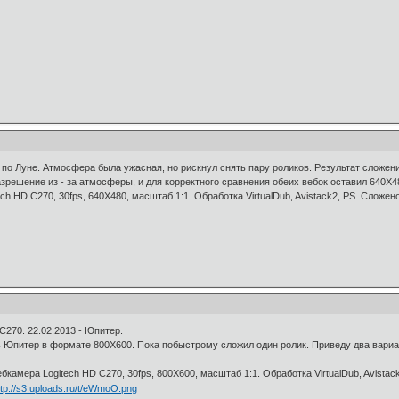
по Луне. Атмосфера была ужасная, но рискнул снять пару роликов. Результат сложения
Разрешение из - за атмосферы, и для корректного сравнения обеих вебок оставил 640Х4
h HD C270, 30fps, 640Х480, масштаб 1:1. Обработка VirtualDub, Avistack2, PS. Сложено
270. 22.02.2013 - Юпитер.
Юпитер в формате 800Х600. Пока побыстрому сложил один ролик. Приведу два вариант
мера Logitech HD C270, 30fps, 800Х600, масштаб 1:1. Обработка VirtualDub, Avistack