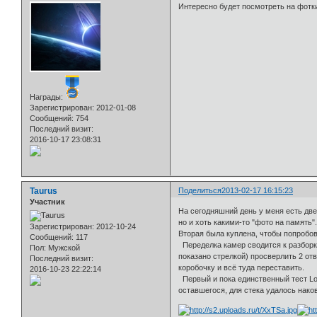
Интересно будет посмотреть на фот
Награды:
Зарегистрирован
: 2012-01-08
Сообщений:
754
Последний визит:
2016-10-17 23:08:31
Taurus
Поделиться
2013-02-17 16:15:23
Участник
На сегодняшний день у меня есть две
но и хоть какими-то "фото на память"
Зарегистрирован
: 2012-10-24
Вторая была куплена, чтобы попробов
Сообщений:
117
Переделка камер сводится к разборке
Пол:
Мужской
показано стрелкой) просверлить 2 от
Последний визит:
коробочку и всё туда переставить.
2016-10-23 22:22:14
Первый и пока единственный тест Log
оставшегося, для стека удалось наков