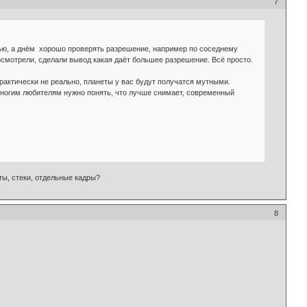
7
ью, а днём хорошо проверять разрешение, например по соседнему
посмотрели, сделали вывод какая даёт большее разрешение. Всё просто.
практически не реально, планеты у вас будут получатся мутными.
многим любителям нужно понять, что лучше снимает, современный
ты, стеки, отдельные кадры?
8