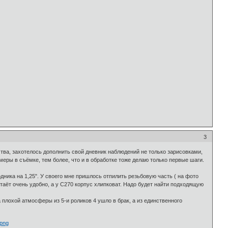
3
ства, захотелось дополнить свой дневник наблюдений не только зарисовками,
меры в съёмке, тем более, что и в обработке тоже делаю только первые шаги.
ника на 1,25". У своего мне пришлось отпилить резьбовую часть ( на фото
стаёт очень удобно, а у С270 корпус хлипковат. Надо будет найти подходящую
плохой атмосферы из 5-и роликов 4 ушло в брак, а из единственного