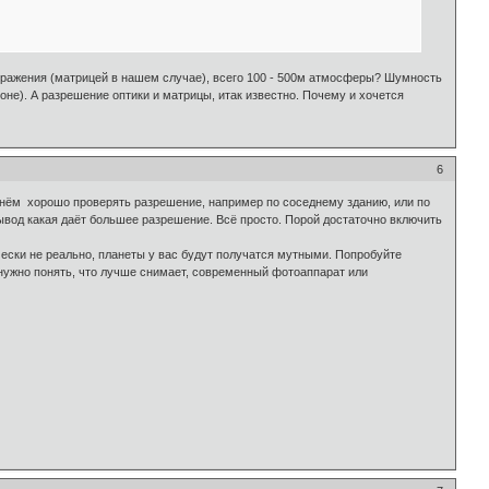
бражения (матрицей в нашем случае), всего 100 - 500м атмосферы? Шумность
оне). А разрешение оптики и матрицы, итак известно. Почему и хочется
6
нём хорошо проверять разрешение, например по соседнему зданию, или по
вывод какая даёт большее разрешение. Всё просто. Порой достаточно включить
чески не реально, планеты у вас будут получатся мутными. Попробуйте
 нужно понять, что лучше снимает, современный фотоаппарат или