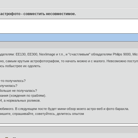
 астрофото - совместить несовместимое.
ателям: ЕЕ130, ЕЕ300, NexIimage и т.п., и "счастливым" обладателям Philips 9000, Mi
льно, самым крутым астрофотографом, то начать можно и с малого. Невозможно поступ
юсь побыстрее их одолеть.
о-то получилось?
получилась?
 больше не получалась?
вания (хождения по граблям).
.4, а нормальных роликов.
любимого. В следующем посте будет мини-обзор моего астро-веб и фото барахла.
 пишите, спрашивайте, советуйтесь, делитесь опытом