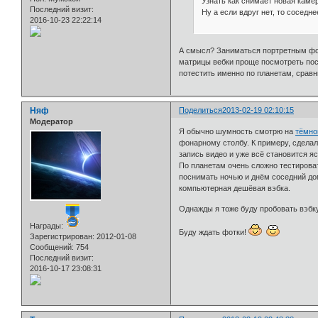
Узнать как снимает новая каме
Последний визит:
Ну а если вдруг нет, то соседне
2016-10-23 22:22:14
А смысл? Заниматься портретным фот
матрицы вебки проще посмотреть посл
потестить именно по планетам, сравн
Няф
Поделиться
2013-02-19 02:10:15
Модератор
Я обычно шумность смотрю на
тёмн
фонарному столбу. К примеру, сделал
запись видео и уже всё становится яс
По планетам очень сложно тестироват
поснимать ночью и днём соседний до
компьютерная дешёвая вэбка.
Однажды я тоже буду пробовать вэбк
Награды:
Буду ждать фотки!
Зарегистрирован
: 2012-01-08
Сообщений:
754
Последний визит:
2016-10-17 23:08:31