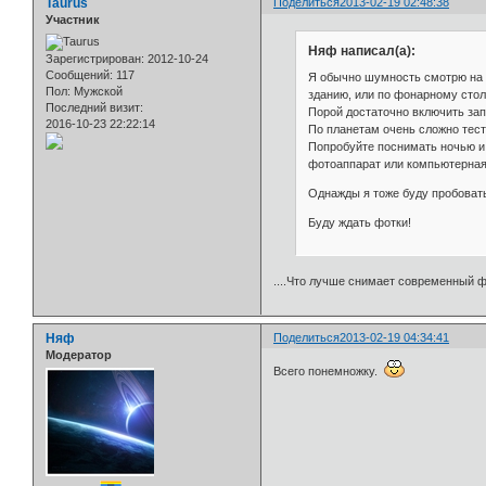
Taurus
Поделиться
2013-02-19 02:48:38
Участник
Няф написал(а):
Зарегистрирован
: 2012-10-24
Сообщений:
117
Я обычно шумность смотрю на 
Пол:
Мужской
зданию, или по фонарному стол
Последний визит:
Порой достаточно включить зап
2016-10-23 22:22:14
По планетам очень сложно тест
Попробуйте поснимать ночью и 
фотоаппарат или компьютерная
Однажды я тоже буду пробовать
Буду ждать фотки!
....Что лучше снимает современный ф
Няф
Поделиться
2013-02-19 04:34:41
Модератор
Всего понемножку.