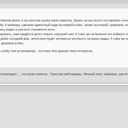
тёмном фоне, а на светлом шумы мало заметны. Шумы лучше всего тестировать ноч
бу. К примеру, сделали одиночный кадр на первой вэбке, затем на второй, сравнили, 
ись видео и уже всё становится ясно.
ировать, вам придётся долго ловить хороший синг. К тому же на балконе его поймать 
днём соседний дом, лично мне будет интересно взглянуть на ваши кадры. К тому же 
 дешёвая вэбка.
 вэбку или астрокамеру , поэтому мне данная тема интересна.
отоаппарат...., это всем понятно . Тема про веб-камеры. Личный опыт, примеры, расчё