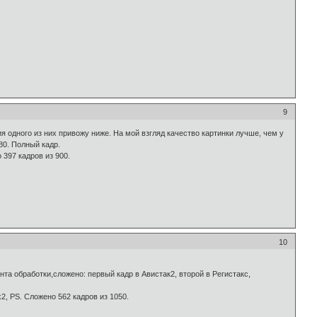
9
 одного из них привожу ниже. На мой взгляд качество картинки лучше, чем у
80. Полный кадр.
 397 кадров из 900.
10
а обработки,сложено: первый кадр в Авистак2, второй в Регистакс,
2, PS. Сложено 562 кадров из 1050.