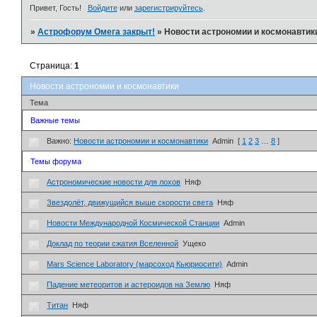
Привет, Гость!
Войдите
или
зарегистрируйтесь
.
»
Астрофорум Омега закрыт!
»
Новости астрономии и космонавтик
Страница:
1
Новости астрономии и космонавтики
Тема
Важные темы
Важно:
Новости астрономии и космонавтики
Admin
[
1
2
3
…
8
]
Темы форума
Астрономические новости для лохов
Няф
Звездолёт, движущийся выше скорости света
Няф
Новости Международной Космической Станции
Admin
Доклад по теории сжатия Вселенной
Ущеко
Mars Science Laboratory (марсоход Кьюриосити)
Admin
Падение метеоритов и астероидов на Землю
Няф
Титан
Няф