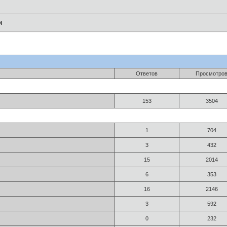
и
Ответов
Просмотро
153
3504
1
704
3
432
15
2014
6
353
16
2146
3
592
0
232