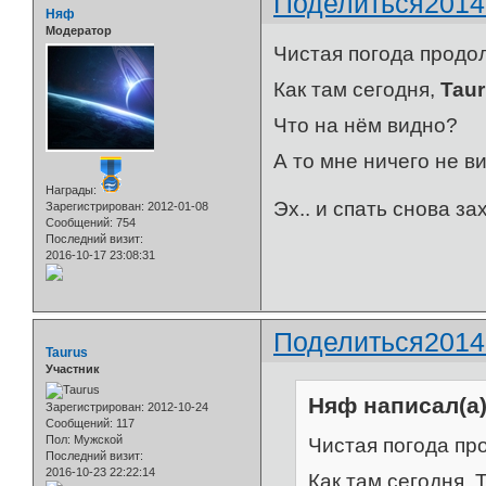
Поделиться
2014
Няф
Модератор
Чистая погода продол
Как там сегодня,
Tau
Что на нём видно?
А то мне ничего не в
Награды:
Эх.. и спать снова з
Зарегистрирован
: 2012-01-08
Сообщений:
754
Последний визит:
2016-10-17 23:08:31
Поделиться
2014
Taurus
Участник
Няф написал(а)
Зарегистрирован
: 2012-10-24
Сообщений:
117
Пол:
Мужской
Чистая погода пр
Последний визит:
2016-10-23 22:22:14
Как там сегодня, 