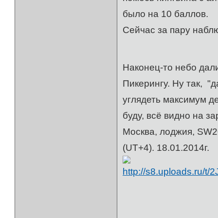
было на 10 баллов.
Сейчас за пару набл
18 я
Наконец-то небо дали
Пикерингу. Ну так, "
углядеть максимум д
буду, всё видно на за
Москва, лоджия, SW20
(UT+4). 18.01.2014г.
21 я