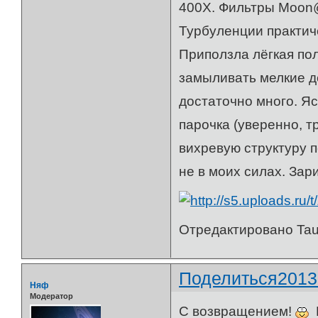
400Х. Фильтры Мoon@
Турбуленции практиче
Приползла лёгкая пол
замыливать мелкие де
достаточно много. Яс
парочка (уверенно, т
вихревую структуру п
не в моих силах. Зар
Отредактировано Taur
Поделиться
2013
Няф
Модератор
С возвращением!
И