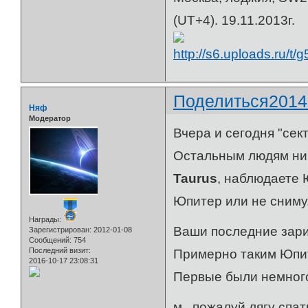
(UT+4). 19.11.2013г.
Поделиться
2014
Няф
Модератор
Вчера и сегодня "сек
Остальным людям ник
Taurus
, наблюдаете 
Юпитер или не сниму.
Награды:
Ваши последние зари
Зарегистрирован
: 2012-01-08
Сообщений:
754
Последний визит:
Примерно таким Юпит
2016-10-17 23:08:31
Первые были немног
м.. пожалуй лягу спат