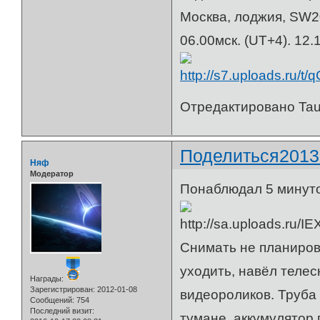
Москва, лоджия, SW20
06.00мск. (UT+4). 12.1
Отредактировано Taur
Поделиться
2013
Няф
Модератор
Понаблюдал 5 минуто
Снимать не планирова
уходить, навёл телес
Награды:
Зарегистрирован
: 2012-01-08
видеороликов. Труба 
Сообщений:
754
Последний визит:
тумане, аккумулятор 