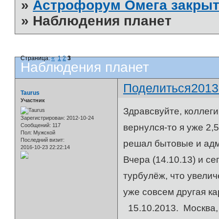
»
Астрофорум Омега закрыт
»
Наблюдения планет
Страница:
«
1
2
3
Наблюдения планет
Поделиться
2013
Taurus
Участник
Здравсвуйте, коллеги
Зарегистрирован
: 2012-10-24
Сообщений:
117
вернулся-то я уже 2,
Пол:
Мужской
Последний визит:
решал бытовые и адм
2016-10-23 22:22:14
Вчера (14.10.13) и с
турбулёж, что увелич
уже совсем другая ка
15.10.2013. Москва, 